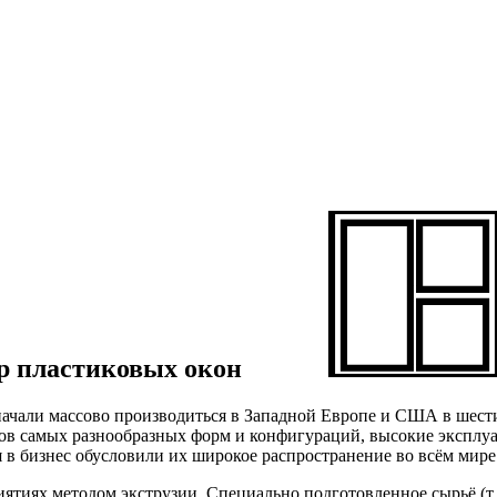
ор
пластиковых окон
чали массово производиться в Западной Европе и США в шестид
ов самых разнообразных форм и конфигураций, высокие эксплу
 в бизнес обусловили их широкое распространение во всём мире
иях методом экструзии. Специально подготовленное сырьё (т.н