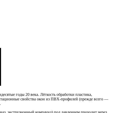
есятые годы 20 века. Лёгкость обработки пластика,
атационные свойства окон из ПВХ-профилей (прежде всего —
.
аз. экструзионный компаунд) под давлением проходит через