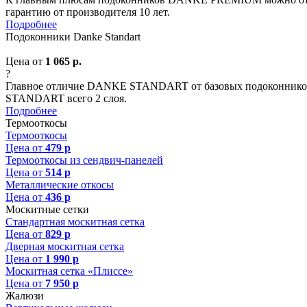
гарантию от производителя 10 лет.
Подробнее
Подоконники Danke Standart
Цена от
1 065 р.
?
Главное отличие DANKE STANDART от базовых подоконников
STANDART всего 2 слоя.
Подробнее
Термооткосы
Термооткосы
Цена от
479 р
Термооткосы из сендвич-панелей
Цена от
514 р
Металлические откосы
Цена от
436 р
Москитные сетки
Стандартная москитная сетка
Цена от
829 р
Дверная москитная сетка
Цена от
1 990 р
Москитная сетка «Плиссе»
Цена от
7 950 р
Жалюзи