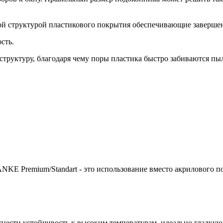
й структурой пластикового покрытия обеспечивающие заверше
сть.
руктуру, благодаря чему поры пластика быстро забиваются пыль
KE Premium/Standart - это использование вместо акрилового 
и устойчивость к высоким температурам, идеально гладкую гл