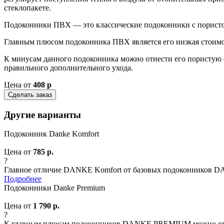
стеклопакете.
Подоконники ПВХ — это классические подоконники с пористо
Главным плюсом подоконника ПВХ является его низкая стоимо
К минусам данного подоконника можно отнести его пористую ст
правильного дополнительного ухода.
Цена от
408 р
Сделать заказ
Другие варианты
Подоконник Danke Komfort
Цена от
785 р.
?
Главное отличие DANKE Komfort от базовых подоконников DAN
Подробнее
Подоконники Danke Premium
Цена от
1 790 р.
?
К главным плюсам подоконников DANKE PREMIUM можно отнест