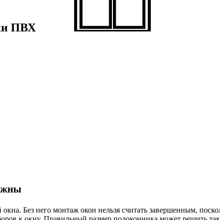
ки
ПВХ
нужны
окна. Без него монтаж окон нельзя считать завершенным, поскол
боров к окну. Правильный размер подоконника может решить та